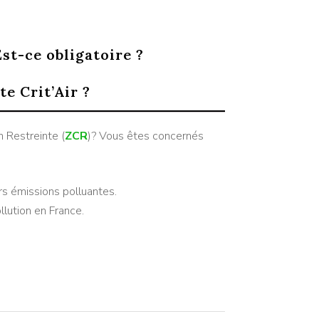
Est-ce obligatoire ?
te Crit’Air ?
n Restreinte (
ZCR
)? Vous êtes concernés
urs émissions polluantes.
llution en France.