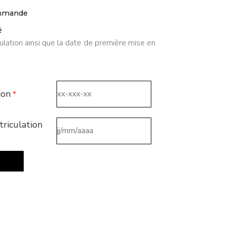
ommande
é
ulation ainsi que la date de première mise en
ion
*
riculation