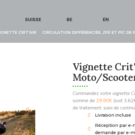
EN
SUISSE
BE
IGNETTE CRIT’AIR
CIRCULATION DIFFÉRENCIÉE, ZFE ET PIC DE
Vignette Crit
Moto/Scoote
Commandez votre vignette Crit
somme de
29.90€
(soit 3,62€
de traitement, suivi de com
🔍
Livraison incluse
Réception par e-ma
demande par e-ma