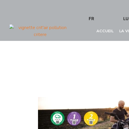
FR
LU
ACCUEIL
LA V