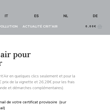
IT
ES
NL
DE
 POLLUTION
ACTUALITÉ CRIT’AIR
0,00
€
'air pour
r
’Air en quelques clics seulement et pour la
 prix de la vignette et 26,28€ pour les frais
mande et démarches complémentaires).
il de votre certificat provisoire (sur
il)