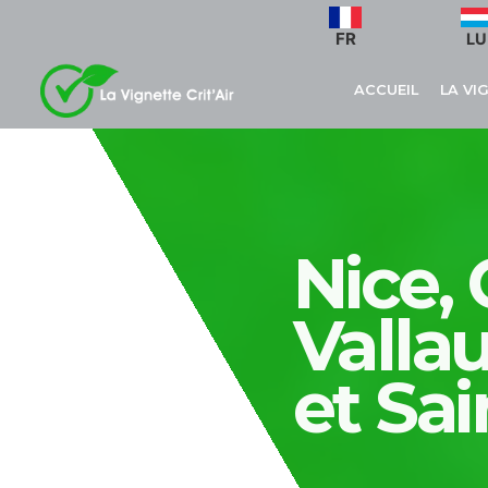
FR
LU
ACCUEIL
LA VI
Nice,
Valla
et Sa