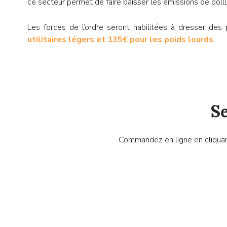
ce secteur permet de faire baisser les émissions de pol
Les forces de l’ordre seront habilitées à dresser des
utilitaires légers et 135€ pour les poids lourds
.
Se
Commandez en ligne en cliquant 