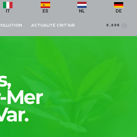
IT
ES
NL
DE
 POLLUTION
ACTUALITÉ CRIT’AIR
0,00
€
s,
r-Mer
Var.