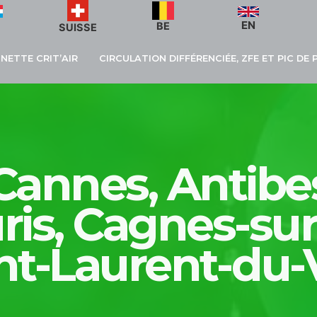
EN
BE
SUISSE
GNETTE CRIT’AIR
CIRCULATION DIFFÉRENCIÉE, ZFE ET PIC DE
 Cannes, Antibe
uris, Cagnes-su
int-Laurent-du-