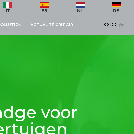
IT
ES
NL
DE
 POLLUTION
ACTUALITÉ CRIT’AIR
€
0,00
adge voor
ertuigen