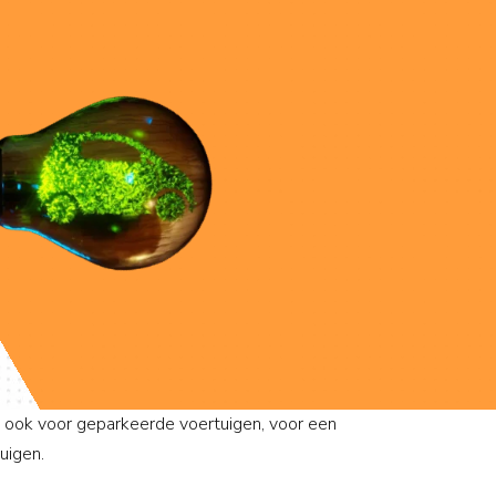
 ook voor geparkeerde voertuigen, voor een
uigen.