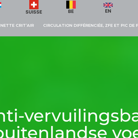
EN
BE
SUISSE
GNETTE CRIT’AIR
CIRCULATION DIFFÉRENCIÉE, ZFE ET PIC DE
nti-vervuilingsb
buitenlandse vo